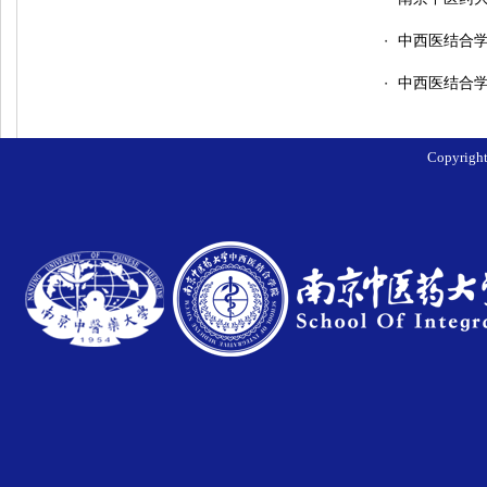
中西医结合学
・
中西医结合
・
Copyri