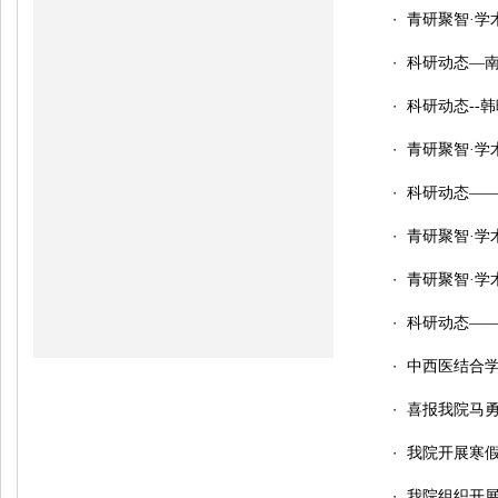
青研聚智·学
・
科研动态—南京
・
科研动态--韩暄副
・
青研聚智·学
・
科研动态——南
・
青研聚智·学
・
青研聚智·学
・
科研动态——南京
・
中西医结合
・
喜报我院马勇教
・
我院开展寒
・
我院组织开展
・