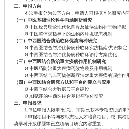
二、申报方向
本次申报分为如下方向，申请人可根据具体研究内
（一）中医基础理论科学内涵解析研究
Ø
中医经典理论现代化阐释及证候生物标志物挖掘
Ø
中医整体观指导下的生物内环境稳态机制
（二）中西医结合防治临床优势病种研究
Ø
中西医结合防治优势病种临床实践指南/共识制定
Ø
中西医结合防治优势病种临床诊疗方案优化
（三）中西医结合防治重大疾病作用机制研究
Ø
中医药防治重大疾病药效物质及作用机制
Ø
中西医结合
非药物
创新
疗法对重大疾病的调控
作
（四）中西医结合研究方法和平台的建立与应用
Ø
中西医结合大数据云平台建设
Ø
AI赋能的中西医结合基础与转化研究
三、申报要求
1.每位申报人限申报1项。前期已获本专项资助的
2.申报项目不得与校标志性人才培育项目、校“揭
势学科开放课题等已立项项目研究内容重复。