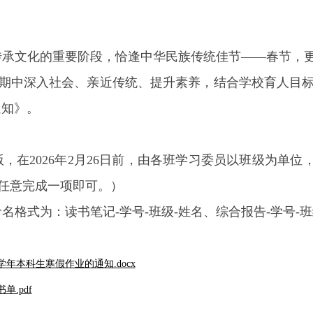
传承文化的重要阶段，恰逢中华民族传统佳节
——
春节，
期中深入社会、亲近传统、提升素养，结合学校育人目
通知
》。
版，在
2026
年
2
月
26
日前，由各班学习委员以班级为单位
任意完成一项即可。）
命名格式为：读书笔记
-
学号
-
班级
-
姓名、综合报告
-
学号
-
班
6学年本科生寒假作业的通知.docx
单.pdf