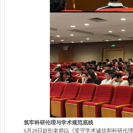
筑牢科研伦理与学术规范底线
6
月
28
日
赵彤老师以《坚守学术诚信和科研伦