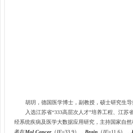
胡玥，德国医学博士，副教授，硕士研究生导
入选江苏省“333高层次人才”培养工程、江
经系统疾病及医学大数据应用研究，
主持国家自然
者在
Mol Ca
n
cer
（
IF
=33.9
），
Brain
（
IF
=11.6
），