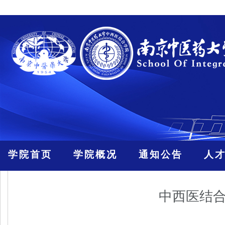
学院首页
学院概况
通知公告
人
中西医结合