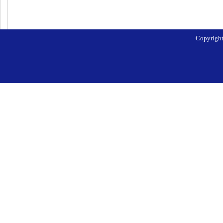
Copyri