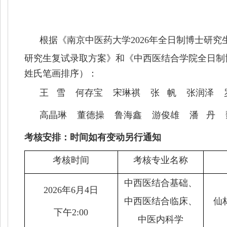
根据《南京中医药大学
2026
年全日制博士研究
研究生复试录取方案》和
《中西医结合学院全日制
姓氏笔画排序）：
王 雪
何存宝
宋琳祺
张 帆
张润泽 
高晶琳 董德操 鲁海鑫 游俊雄 潘 丹 
考核安排：时间如有变动另行通知
考核时间
考核专业名称
中西医结合基础、
2026
年
6
月4
日
中西医结合临床、
仙
下
午2
:00
中医内科学