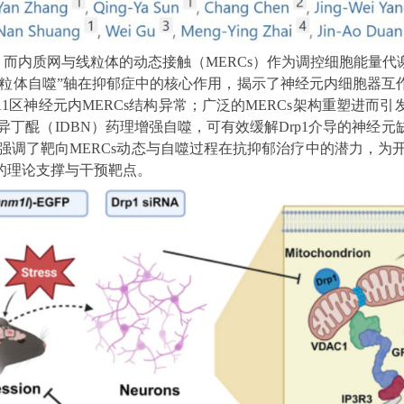
，而内质网与线粒体的动态接触（
MERCs
）作为调控细胞能量代
粒体自噬
”
轴在抑郁症中的核心作用，揭示了神经元内细胞器互
1
区神经元内
MERCs
结构异常；广泛的
MERCs
架构重塑进而引
异丁醌（
IDBN
）药理增强自噬，可有效缓解
Drp1
介导的神经元
强调了靶向
MERCs
动态与自噬过程在抗抑郁治疗中的潜力，为
的理论支撑与干预靶点。