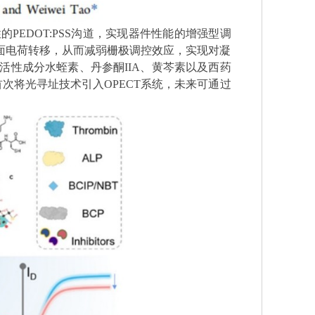
性的
PEDOT:PSS
沟道，实现器件性能的增强型调
面电荷转移，从而减弱栅极调控效应，实现对凝
活性成分水蛭素、丹参酮
IIA
、黄芩素以及西药
首次将光寻址技术引入
OPECT
系统，未来可通过
。