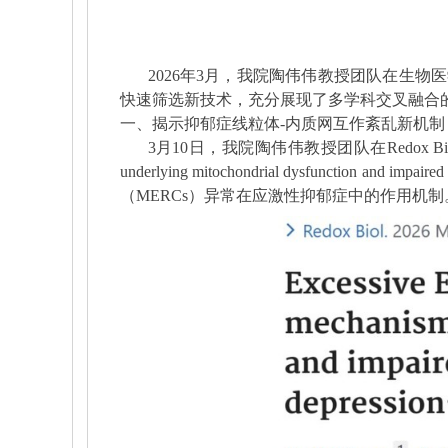
2026
年
3
月，我院陶伟伟教授团队在生物医
快速筛选新技术，充分展现了多学科交叉融合
一、揭示抑郁症线粒体
-
内质网互作紊乱新机制
3
月
10
日，我院陶伟伟教授团队在
Redox Bi
underlying mitochondrial dysfunction and impaired 
（
MERCs
）异常在应激性抑郁症中的作用机制