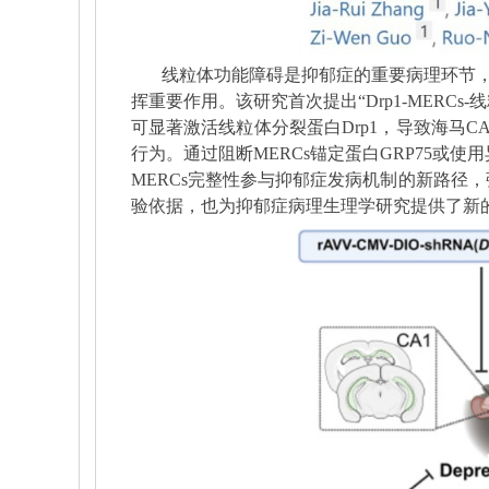
线粒体功能障碍是抑郁症的重要病理环节
挥重要作用。该研究首次提出
“Drp1-MERCs-
线
可显著激活线粒体分裂蛋白
Drp1
，导致海马
CA
行为。通过阻断
MERCs
锚定蛋白
GRP75
或使用
MERCs
完整性参与抑郁症发病机制的新路径，
验依据，也为抑郁症病理生理学研究提供了新